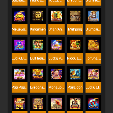
OpenSesameII
Fruity Bonanza
TEEED UP!
Dragon Soar
Big Three Dragons
MayaGoldCrazy
Kingsman
OrientAnimals
Mahjong
Olympian Temple
LuckyDiamond
Bull Treasure
Lucky Pearl
Piggy Bank
Fortune Treasure
Pop Pop Candy 1000
DragonsWorld
Moneybags Man 2
Poseidon
Lucky Elephant X-Huge