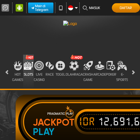
Main di
MASUK
DAFTAR
Telegram
HOT
SLOTS
LIVE
RACE
TOGEL
OLAHRAGA
CRASH
ARCADE
POKER
E-
SABUN
GAMES
CASINO
GAME
SPORTS
AYAM
IDR
12,691,
JACKPOT
PLAY