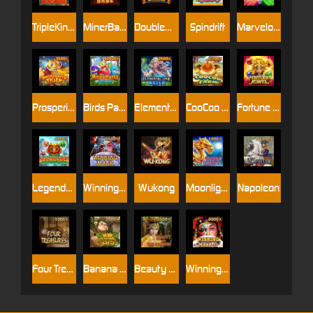
TripleKingKong
MinerBabe
DoubleWilds
Spindrift
MarvelousIV
Prosperity Tiger
Birds Party Deluxe
Elemental Link Water
CooCoo Farm
Fortune Jewel
Legendary5
Winning Mask
Wukong
Moonlight Treasure
Napoleon
Four Treasures
Banana Saga
Beauty And The Kingdom
Winning Mask II