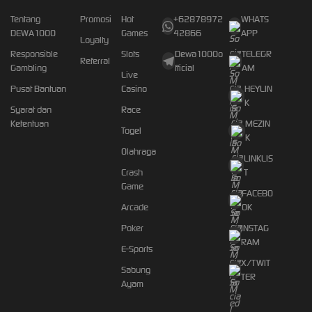
Tentang
Promosi
Hot
+62878972
WHATS
DEWA1000
Games
42866
APP
Loyalty
Responsible
Slots
Dewa1000o
TELEGR
Referral
Gambling
fficial
AM
Live
Pusat Bantuan
Casino
HEYLIN
K
Syarat dan
Race
Ketentuan
MEZIN
Togel
K
Olahraga
LINKLIS
Crash
T
Game
FACEBO
Arcade
OK
Poker
INSTAG
RAM
E-Sports
X/TWIT
Sabung
TER
Ayam