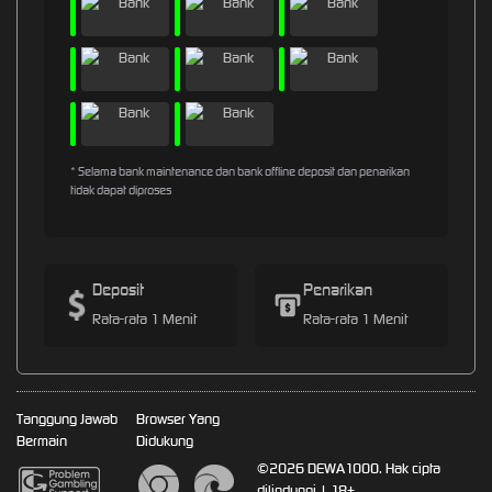
* Selama bank maintenance dan bank offline deposit dan penarikan
tidak dapat diproses
Deposit
Penarikan
Rata-rata 1 Menit
Rata-rata 1 Menit
Tanggung Jawab
Browser Yang
Bermain
Didukung
©2026 DEWA1000. Hak cipta
dilindungi | 18+