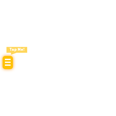
Tap Me!