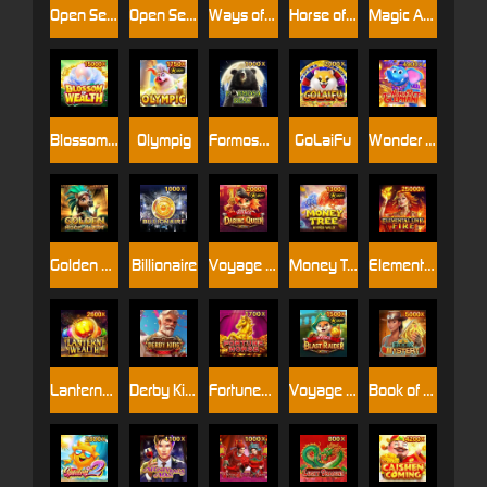
Open Sesame Mega
Open Sesame
Ways of the Holy Horse
Horse of Bounty
Magic Ace
Blossom of Wealth
Olympig
Formosa Bear
GoLaiFu
Wonder Elephant
Golden Hoof Quest
Billionaire
Voyage of Daring Queen X-Lock
Money Tree - Hyper Wild
Elemental Link Fire
LanternWealth
Derby King
FortuneHorse
Voyage of Blast Raider X-Lock
Book of Mystery