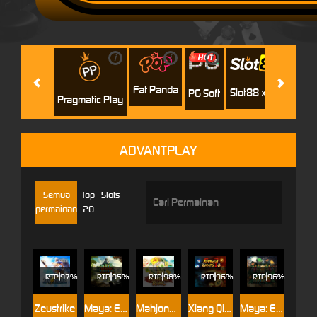
i
i
i
i
i
Facha
Fat Panda
Slot88 x PP
PG Soft
Pragmatic Play
ADVANTPLAY
Semua
Top
Slots
permainan
20
RTP
97%
RTP
95%
RTP
98%
RTP
96%
RTP
96%
Zeustrike
Maya: Elemental Totem
Mahjong Roar
Xiang Qi Ways 2
Maya: Elemental Totem 2