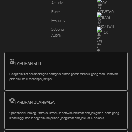
Arcade
OK
Poker
INSTAG
RAM
E-Sports
X/TWIT
Sabung
TER
Ayam
TARUHAN SLOT
Penyedia slot online dengan beragam pilihan game menarik yang memudahkan
pemain untuk mencapai jackpot
TARUHAN OLAHRAGA
Sportsbook Gaming Platform Terbaik menawarkan lebih banyak game, odds yang
lebih tinggi, dan menyediakan pilihan yang lebih banyak untuk pemain.