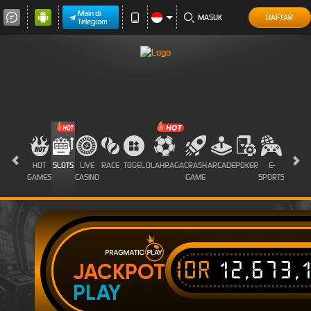
Main di
MASUK
DAFTAR
Telegram
HOT
SLOTS
LIVE
RACE
TOGEL
OLAHRAGA
CRASH
ARCADE
POKER
E-
SABUN
GAMES
CASINO
GAME
SPORTS
AYAM
IDR
12,673,
JACKPOT
PLAY