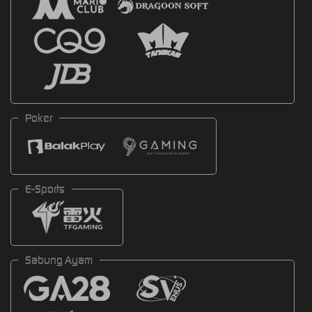
Poker
E-Sports
Sabung Ayam