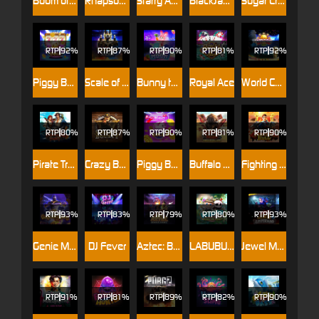
Boom of Prosperity
Rhapsody of Muertos
Starry Adventure
BlackJack21
Sugar Crush
RTP
92%
RTP
87%
RTP
90%
RTP
81%
RTP
92%
Piggy Bank Gold
Scale of Heaven: Anubis
Bunny to the Moon
Royal Ace
World Cup Final
RTP
80%
RTP
87%
RTP
90%
RTP
81%
RTP
90%
Pirate Treasure Hunt
Crazy Bounty
Piggy Bank Gold 2
Buffalo Rush HIGHROLLER
Fighting Bull
RTP
93%
RTP
83%
RTP
79%
RTP
80%
RTP
93%
Genie Mystery
DJ Fever
Aztec: Bonus Hunt
LABUBU: Fall In Wild
Jewel Mastermind
RTP
91%
RTP
81%
RTP
89%
RTP
82%
RTP
90%