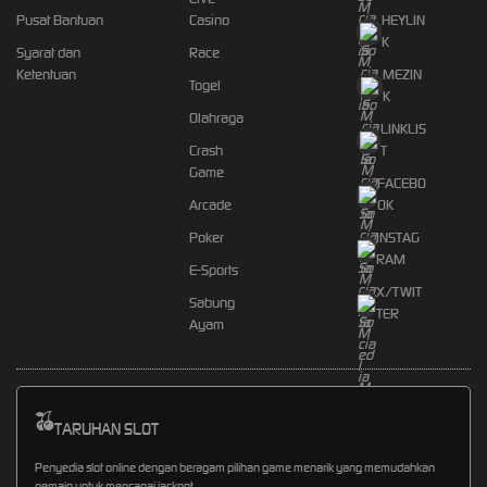
Pusat Bantuan
Casino
HEYLIN
K
Syarat dan
Race
Ketentuan
MEZIN
Togel
K
Olahraga
LINKLIS
Crash
T
Game
FACEBO
Arcade
OK
Poker
INSTAG
RAM
E-Sports
X/TWIT
Sabung
TER
Ayam
TARUHAN SLOT
Penyedia slot online dengan beragam pilihan game menarik yang memudahkan
pemain untuk mencapai jackpot