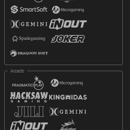
Arcade