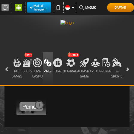
Main di
MASUK
DAFTAR
Telegram
HOT
SLOTS
LIVE
RACE
TOGEL
OLAHRAGA
CRASH
ARCADE
POKER
E-
SABUN
GAMES
CASINO
GAME
SPORTS
AYAM
i