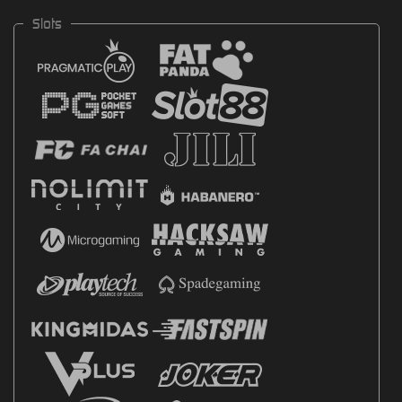
Slots