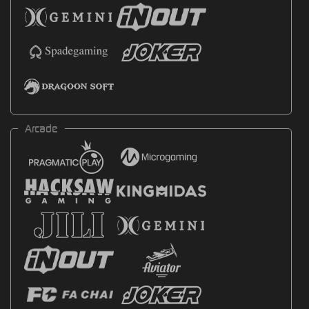
Arcade