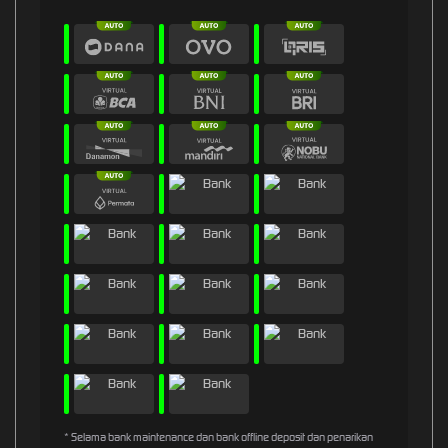
* Selama bank maintenance dan bank offline deposit dan penarikan