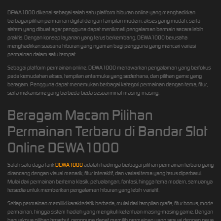
DEWA1000 dikenal sebagai salah satu platform hiburan online yang menghadirkan
berbagai pilihan permainan digital dengan tampilan modern, akses yang mudah, serta
sistem yang dibuat agar pengguna dapat menikmati pengalaman bermain secara lebih
praktis. Dengan konsep layanan yang terus berkembang, DEWA1000 berusaha
menghadirkan suasana hiburan yang nyaman bagi pengguna yang mencari variasi
permainan dalam satu tempat.
Sebagai platform permainan online, DEWA1000 menawarkan pengalaman yang berfokus
pada kemudahan akses, tampilan antarmuka yang sederhana, dan pilihan game yang
beragam. Pengguna dapat menemukan berbagai kategori permainan dengan tema, fitur,
serta mekanisme yang berbeda-beda sesuai minat masing-masing.
Beragam Macam Pilihan
Permainan Terbaru di Bandar Slot
Online DEWA1000
Salah satu daya tarik
DEWA1000
adalah hadirnya berbagai pilihan permainan terbaru yang
dirancang dengan visual menarik, fitur interaktif, dan variasi tema yang terus diperbarui.
Mulai dari permainan bertema klasik, petualangan, fantasi, hingga tema modern, semuanya
tersedia untuk memberikan pengalaman hiburan yang lebih variatif.
Setiap permainan memiliki karakteristik berbeda, mulai dari tampilan grafis, fitur bonus, mode
permainan, hingga sistem hadiah yang mengikuti ketentuan masing-masing game. Dengan
banyaknya pilihan tersebut, pengguna dapat memilih permainan yang sesuai dengan gaya