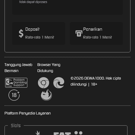
tidak dapat diproses
Deposit
Penarikan
Rata-rata 1 Menit
Rata-rata 1 Menit
Tanggung Jawab
Browser Yang
Bermain
Didukung
©2026 DEWA1000. Hak cipta
dilindungi | 18+
Platform Penyedia Layanan
Slots