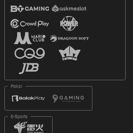
Poker
E-Sports