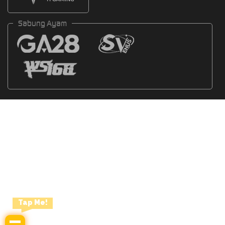
Sabung Ayam
Tap Me!