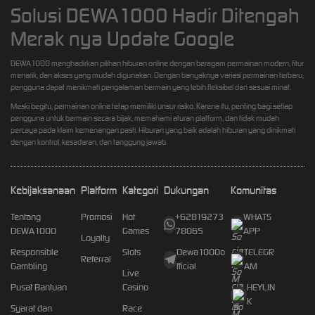
Solusi DEWA1000 Hadir Ditengah
Merak nya Update Google
DEWA1000 menghadirkan pilihan hiburan online dengan beragam permainan modern, fitur
menarik, dan akses yang mudah digunakan. Dengan banyaknya variasi permainan terbaru,
pengguna dapat menikmati pengalaman bermain yang lebih fleksibel dan sesuai minat.
Meski begitu, permainan online tetap memiliki unsur risiko. Karena itu, penting bagi setiap
pengguna untuk bermain secara bijak, memahami aturan platform, dan tidak mudah
percaya pada klaim kemenangan pasti. Hiburan yang baik adalah hiburan yang dinikmati
dengan kontrol, kesadaran, dan tanggung jawab.
Kebijaksanaan
Platform
Kategori
Dukungan
Komunitas
Tentang
Promosi
Hot
+62819273
WHATS
DEWA1000
Games
78065
APP
Loyalty
Responsible
Slots
Dewa1000o
TELEGR
Referral
Gambling
fficial
AM
Live
Pusat Bantuan
Casino
HEYLIN
K
Syarat dan
Race