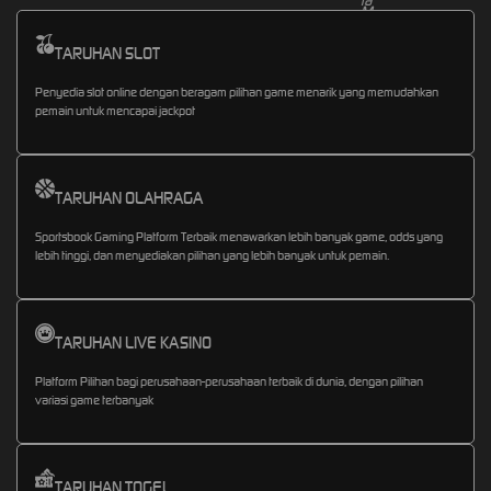
TARUHAN SLOT
Penyedia slot online dengan beragam pilihan game menarik yang memudahkan
pemain untuk mencapai jackpot
TARUHAN OLAHRAGA
Sportsbook Gaming Platform Terbaik menawarkan lebih banyak game, odds yang
lebih tinggi, dan menyediakan pilihan yang lebih banyak untuk pemain.
TARUHAN LIVE KASINO
Platform Pilihan bagi perusahaan-perusahaan terbaik di dunia, dengan pilihan
variasi game terbanyak
TARUHAN TOGEL