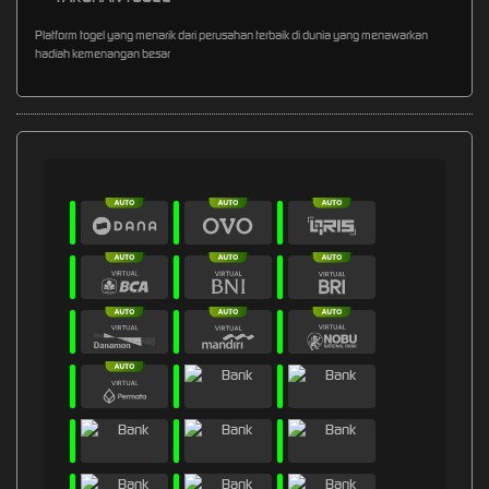
Platform togel yang menarik dari perusahan terbaik di dunia yang menawarkan
hadiah kemenangan besar