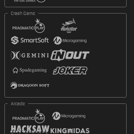
Crash Game
Arcade