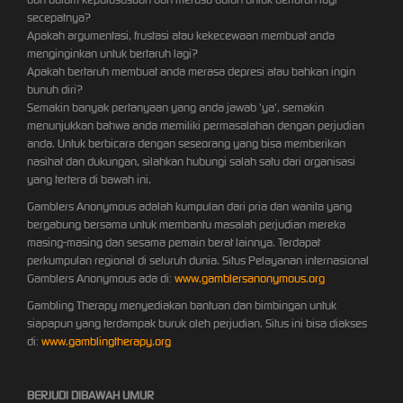
secepatnya?
Apakah argumentasi, frustasi atau kekecewaan membuat anda
menginginkan untuk bertaruh lagi?
Apakah bertaruh membuat anda merasa depresi atau bahkan ingin
bunuh diri?
Semakin banyak pertanyaan yang anda jawab 'ya', semakin
menunjukkan bahwa anda memiliki permasalahan dengan perjudian
anda. Untuk berbicara dengan seseorang yang bisa memberikan
nasihat dan dukungan, silahkan hubungi salah satu dari organisasi
yang tertera di bawah ini.
Gamblers Anonymous adalah kumpulan dari pria dan wanita yang
bergabung bersama untuk membantu masalah perjudian mereka
masing-masing dan sesama pemain berat lainnya. Terdapat
perkumpulan regional di seluruh dunia. Situs Pelayanan internasional
Gamblers Anonymous ada di:
www.gamblersanonymous.org
Gambling Therapy menyediakan bantuan dan bimbingan untuk
siapapun yang terdampak buruk oleh perjudian. Situs ini bisa diakses
di:
www.gamblingtherapy.org
BERJUDI DIBAWAH UMUR