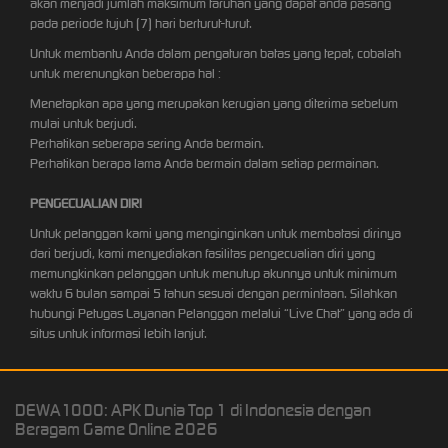
akan menjadi jumlah maksimum taruhan yang dapat anda pasang
pada periode tujuh (7) hari berturut-turut.
Untuk membantu Anda dalam pengaturan batas yang tepat, cobalah
untuk merenungkan beberapa hal :
Menetapkan apa yang merupakan kerugian yang diterima sebelum
mulai untuk berjudi.
Perhatikan seberapa sering Anda bermain.
Perhatikan berapa lama Anda bermain dalam setiap permainan.
PENGECUALIAN DIRI
Untuk pelanggan kami yang menginginkan untuk membatasi dirinya
dari berjudi, kami menyediakan fasilitas pengecualian diri yang
memungkinkan pelanggan untuk menutup akunnya untuk minimum
waktu 6 bulan sampai 5 tahun sesuai dengan permintaan. Silahkan
hubungi Petugas Layanan Pelanggan melalui “Live Chat” yang ada di
situs untuk informasi lebih lanjut.
DEWA1000: APK Dunia Top 1 di Indonesia dengan
Beragam Game Online 2026